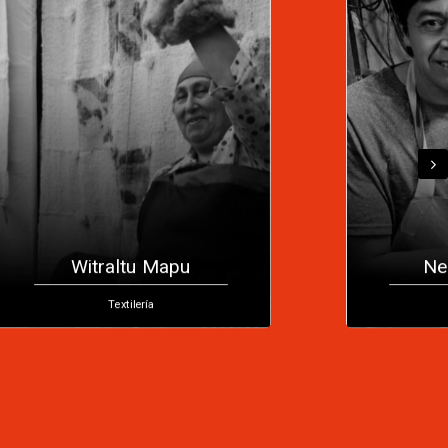
Witraltu Mapu
Ne
Textilería