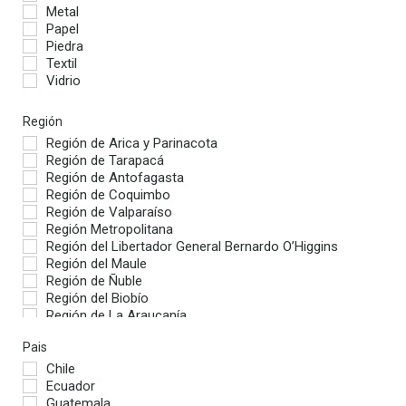
Metal
Papel
Piedra
Textil
Vidrio
Región
Región de Arica y Parinacota
Región de Tarapacá
Región de Antofagasta
Región de Coquimbo
Región de Valparaíso
Región Metropolitana
Región del Libertador General Bernardo O’Higgins
Región del Maule
Región de Ñuble
Región del Biobío
Región de La Araucanía
Región de Los Ríos
Pais
Región de Los Lagos
Chile
Ecuador
Guatemala