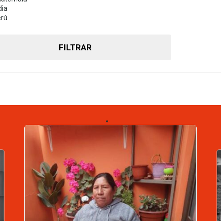
dia
rú
FILTRAR