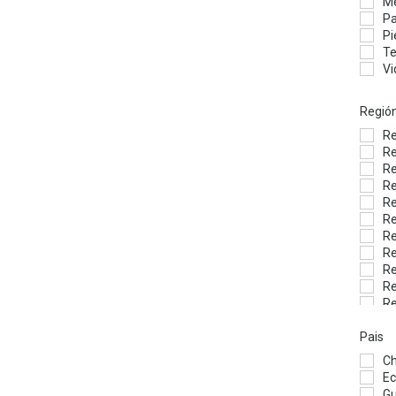
Me
Pa
Pi
Te
Vi
Regió
Re
Re
Re
Re
Re
Re
Re
Re
Re
Re
Re
Re
Pais
Re
Ch
Ec
G