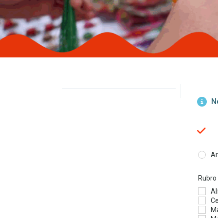
No
Ar
Rubro
Al
Ce
M