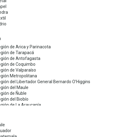
tal
pel
edra
xtil
drio
n
gión de Arica y Parinacota
gión de Tarapacá
gión de Antofagasta
gión de Coquimbo
gión de Valparaíso
gión Metropolitana
gión del Libertador General Bernardo O’Higgins
gión del Maule
gión de Ñuble
gión del Biobío
gión de La Araucanía
gión de Los Ríos
gión de Los Lagos
ile
uador
uatemala