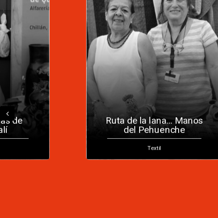
ras de
Ruta de la lana… Manos
lí
del Pehuenche
Textil