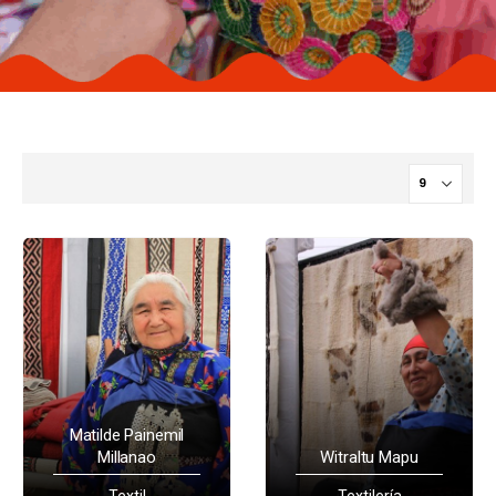
Matilde Painemil
Millanao
Witraltu Mapu
Textil
Textilería