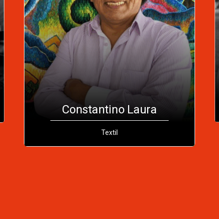
stantino Laura
Samuel Tobar 
Textil
Piedra