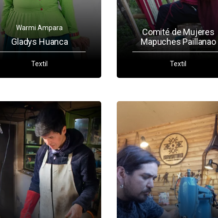
Warmi Ampara
Comité de Mujeres
Gladys Huanca
Mapuches Paillanao
Textil
Textil