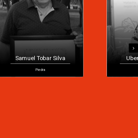
Uberlinda Reiman
Silva
Cestería