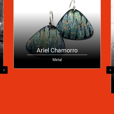
Victor Manuel Ruiz
Bascuñan
Madera