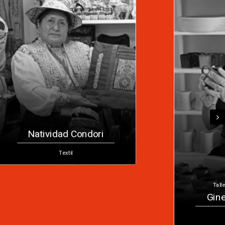
Natividad Condori
Textil
Tall
Gine