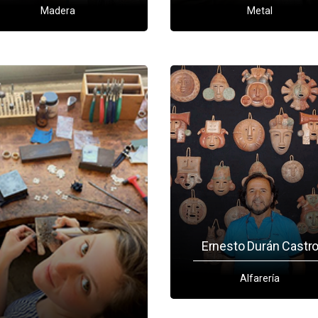
Madera
Metal
Ernesto Durán Castr
Alfarería