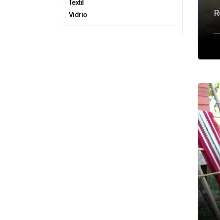
Textil
R
Vidrio