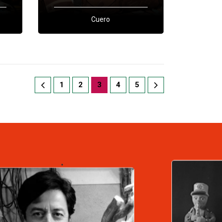
Cuero
1
2
3
4
5