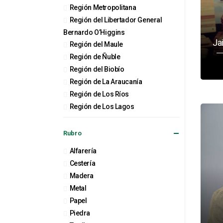
Región Metropolitana
Región del Libertador General
Bernardo O’Higgins
Ja
Región del Maule
Región de Ñuble
Región del Biobío
Región de La Araucanía
Región de Los Ríos
Región de Los Lagos
Rubro
Alfarería
Cestería
Madera
Metal
Papel
Piedra